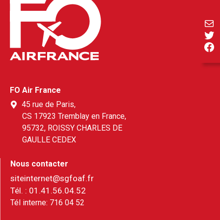
E-ma
Twi
Fa
FO Air France
45 rue de Paris,
CS 17923 Tremblay en France,
95732, ROISSY CHARLES DE
GAULLE CEDEX
Nous contacter
siteinternet@sgfoaf.fr
Tél. :
01.41.56.04.52
Tél interne:
716 04 52