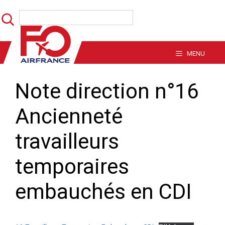
Aller
Rechercher
au
contenu
MENU
Note direction n°16
Ancienneté
travailleurs
temporaires
embauchés en CDI