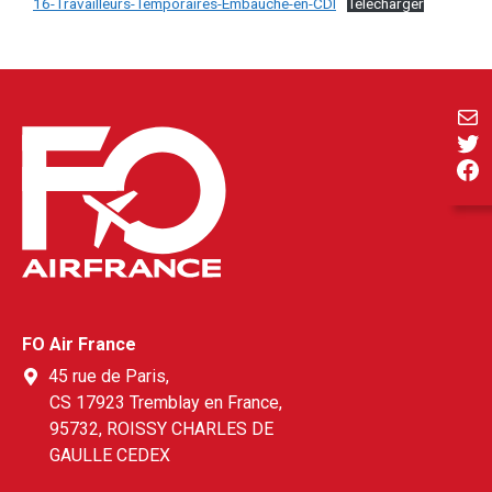
16-Travailleurs-Temporaires-Embauche-en-CDI
Télécharger
E-ma
Twi
Fa
FO Air France
45 rue de Paris,
CS 17923 Tremblay en France,
95732, ROISSY CHARLES DE
GAULLE CEDEX