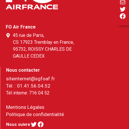
E-ma
Twi
Fa
FO Air France
45 rue de Paris,
CS 17923 Tremblay en France,
95732, ROISSY CHARLES DE
GAULLE CEDEX
Nous contacter
siteinternet@sgfoaf.fr
Tél. :
01.41.56.04.52
Tél interne:
716 04 52
Mentions Légales
Politique de confidentialité
Twitter
Facebook