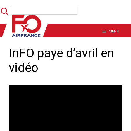
Aller
Rechercher
au
contenu
MENU
InFO paye d’avril en
vidéo