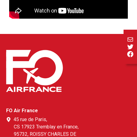
E-ma
Twi
Fa
FO Air France
45 rue de Paris,
CS 17923 Tremblay en France,
95732, ROISSY CHARLES DE