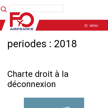
Aller
Rechercher
au
contenu
MENU
periodes :
2018
Charte droit à la
déconnexion