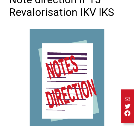
Revalorisation IKV IKS
E-ma
Twi
Fa