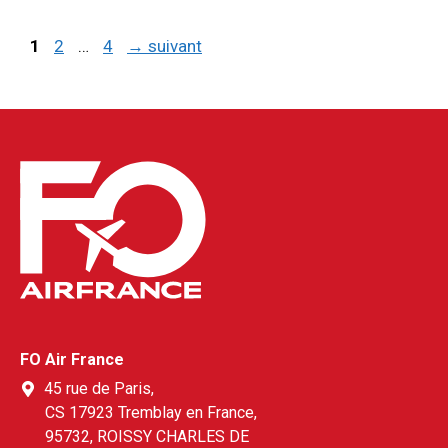
Page
Page
Page
1
2
…
4
→
suivant
FO Air France
45 rue de Paris,
CS 17923 Tremblay en France,
95732, ROISSY CHARLES DE