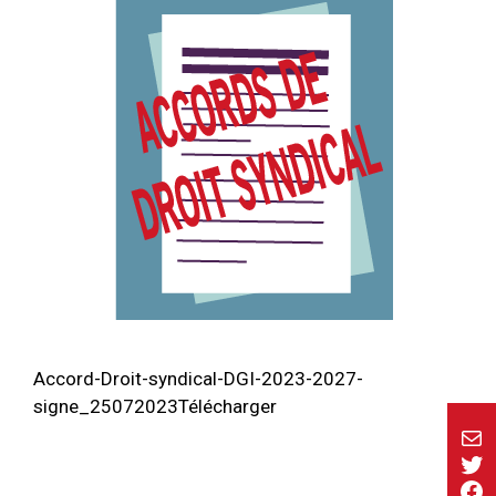
Accord-Droit-syndical-DGI-2023-2027-
signe_25072023Télécharger
E-ma
Twi
Fa