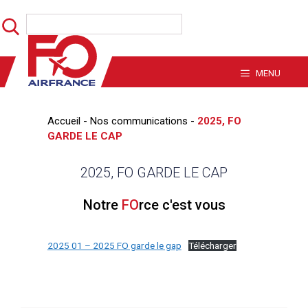
Aller
Rechercher
au
contenu
MENU
Accueil
-
Nos communications
-
2025, FO
GARDE LE CAP
2025, FO GARDE LE CAP
Notre
FO
rce c'est vous
2025 01 – 2025 FO garde le gap
Télécharger