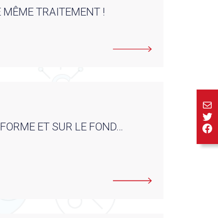
E MÊME TRAITEMENT !
E-ma
Twi
A FORME ET SUR LE FOND…
Fa