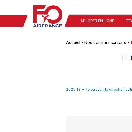
Aller
Rechercher
au
contenu
ADHÉRER EN LIGNE
TEX
Accueil
-
Nos communications
-
TÉL
2025 13 – Télétravail, la direction ac