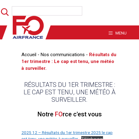
Aller
Rechercher
au
contenu
MENU
Accueil
-
Nos communications
-
Résultats du
1er trimestre : Le cap est tenu, une météo
à surveiller.
RÉSULTATS DU 1ER TRIMESTRE :
LE CAP EST TENU, UNE MÉTÉO À
SURVEILLER.
Notre
FO
rce c'est vous
2025 12 – Rėsultats du 1er trimestre 2025 le cap
est tenu, une mėtėo à surveiller
Télécharger