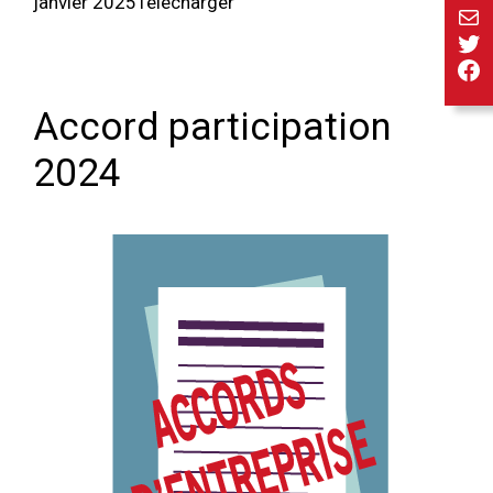
janvier 2025Télécharger
E-ma
Twi
Fa
Accord participation
2024