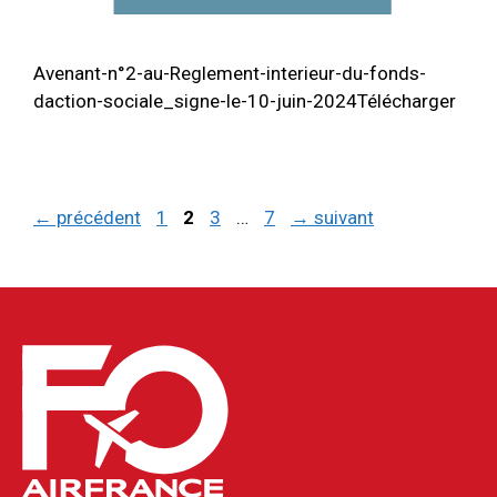
Avenant-n°2-au-Reglement-interieur-du-fonds-
daction-sociale_signe-le-10-juin-2024Télécharger
Page
Page
Page
Page
←
précédent
1
2
3
…
7
→
suivant